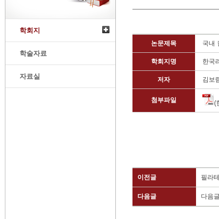
학회지
논문제목
국내 
학술자료
학회지명
한국
자료실
저자
김보람
첨부파일
(
이전글
필라테
다음글
다음글