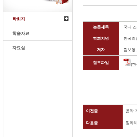
학회지
논문제목
국내 스
학술자료
학회지명
한국리
자료실
저자
김보영,
첨부파일
(한
이전글
음악 
다음글
필라테