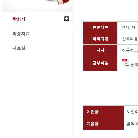
학회지
논문제목
생태 환
학술자료
학회지명
한국리듬
자료실
저자
신윤정,
첨부파일
(한국
이전글
노인의
다음글
음악 