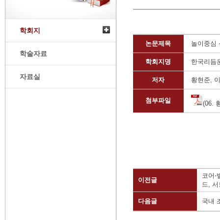
학회지
논문제목
놀이중심 
학술자료
학회지명
한국리듬
자료실
저자
황현준, 
첨부파일
(06.
코어⋅
이전글
드, 
다음글
국내 조