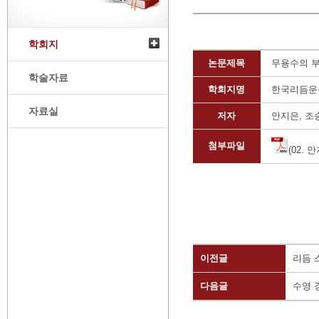
학회지
논문제목
무용수의 부
학술자료
학회지명
한국리듬운
자료실
저자
안지은, 조
첨부파일
(02. 
이전글
리듬 
다음글
수영 