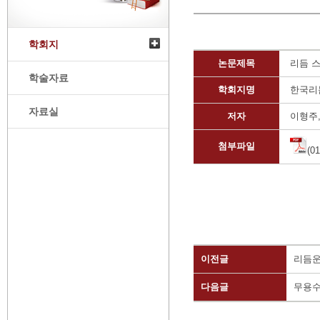
학회지
논문제목
리듬 
학술자료
학회지명
한국리
자료실
저자
이형주
첨부파일
(0
이전글
리듬운
다음글
무용수