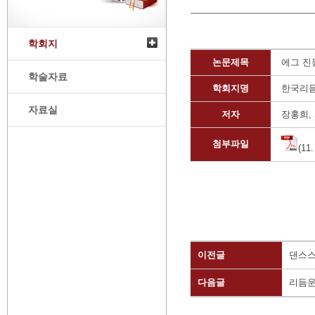
학회지
논문제목
에그 진
학술자료
학회지명
한국리
자료실
저자
장홍희,
첨부파일
(11
이전글
댄스스
다음글
리듬운