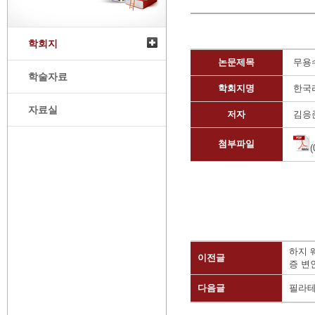
학회지
논문제목
무용
학술자료
학회지명
한국
자료실
저자
김응
첨부파일
하지 
이전글
증 변
다음글
필라테