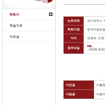
학회지
논문제목
에어로빅스 
학술자료
학회지명
한국리듬운
자료실
저자
판원화, 민현
첨부파일
(08.판원
이전글
비활동
다음글
리듬바