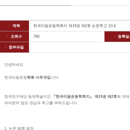
ㆍ 제목
한국리듬운동학회지 제19권 제2호 논문투고 안내
ㆍ 조회수
760
ㆍ 등록일
ㆍ 첨부파일
안녕하세요
.
한국리듬운동
학회 사무국입
니다
.
한국연구재단 등재학술
지인
『
한국리듬운동학회지
』
제
19
권 제2
호
에 게재
여러분의 많은 관심과 투고를 부탁드립니다
.
1.
논문 발행 일정