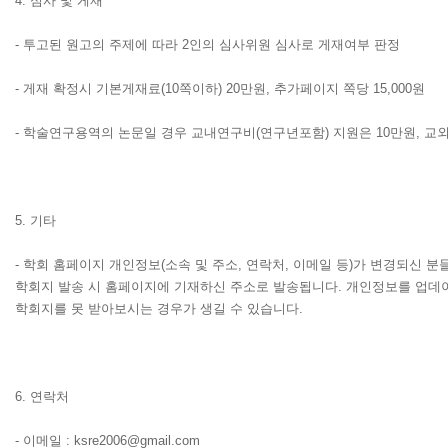
4.
심사 및 게재
-
투고된 원고의 주제에 따라
2
인의 심사위원 심사로 게재여부 판정
-
게재 확정시 기본게재료
(10
쪽이하
) 20
만원
,
추가페이지 쪽당
15,000
원
-
학술연구용역의 논문일 경우 교내연구비
(
연구년포함
)
지원은
10
만원
,
교
5.
기타
-
학회 홈페이지 개인정보
(
소속 및 주소
,
연락처
,
이메일 등
)
가 변경되신 분
학회지 발송 시 홈페이지에 기재하신 주소로 발송됩니다
.
개인정보를 업데이
학회지를 못 받아보시는 경우가 생길 수 있습니다
.
6.
연락처
-
이메일
: ksre2006@gmail.com