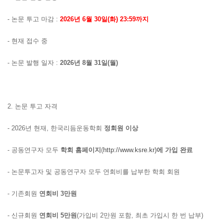
-
논문 투고 마감
:
2026
년 6
월 30
일
(화
) 23:59
까지
-
현재 접수 중
-
논문 발행 일자
:
2026
년 8
월
31
일
(월
)
2.
논문 투고 자격
- 2026
년 현재
,
한국리듬운동학회
정회원 이상
-
공동연구자 모두
학회 홈페이지
(
http://www.ksre.kr)
에 가입 완료
-
논문투고자 및 공동연구자 모두 연회비를 납부한 학회 회원
-
기존회원
연회비
3
만원
-
신규회원
연회비
5
만원
(
가입비
2
만원 포함
,
최초 가입시 한 번 납부
)