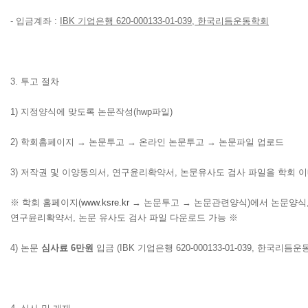
-
입금계좌
:
IBK
기업은행
620-000133-01-039,
한국리듬운동학회
3.
투고 절차
1)
지정양식에 맞도록 논문작성
(hwp
파일
)
2)
학회홈페이지
→
논문투고
→
온라인 논문투고
→
논문파일 업로드
3)
저작권 및 이양동의서
,
연구윤리확약서
,
논문유사도 검사 파일을 학회 
※
학회 홈페이지
(
www.ksre.kr
→
논문투고
→
논문관련양식
)
에서 논문양식
연구윤리확약서
,
논문 유사도 검사 파일 다운로드 가능
※
4)
논문
심사료
6
만원
입금
(IBK
기업은행
620-000133-01-039,
한국리듬운