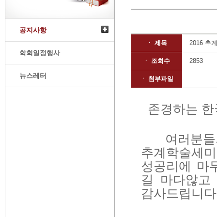
공지사항
ㆍ 제목
2016 
학회일정행사
ㆍ 조회수
2853
뉴스레터
ㆍ 첨부파일
존경하는 한
여러분들
추계학술세미
성공리에 마
길 마다않고
감사드립니다