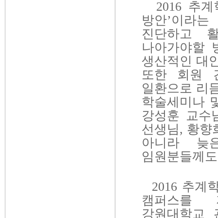
2016
추계
방안
’
이라는
진단하고 
나아가야할 
생산적인 대
또한
회원 
일환으로 리
학술세미나 및
강성훈 교수
선생님
,
황향
아니라 늦
임원분들께도
2016
추계학
캠퍼스를 
강원대학교 