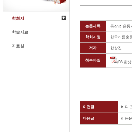
학회지
논문제목
등장성 운동
학술자료
학회지명
한국리듬운
자료실
저자
한상진
첨부파일
(08.한상
이전글
바디 
다음글
리듬운