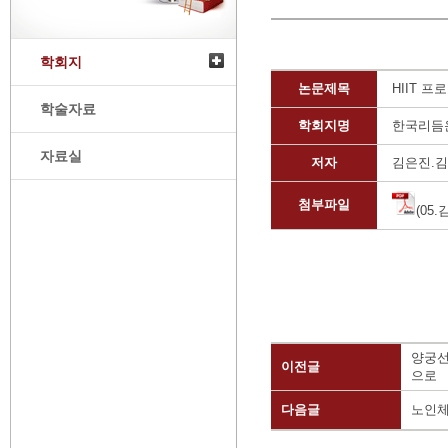
학회지
논문제목
HIIT 
학술자료
학회지명
한국리듬
자료실
저자
김은진.
첨부파일
(05
양궁선
이전글
으로
다음글
노인체