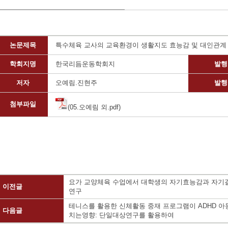
논문제목
특수체육 교사의 교육환경이 생활지도 효능감 및 대인관계
학회지명
한국리듬운동학회지
발행
저자
오예림.진현주
발행
첨부파일
(05.오예림 외.pdf)
요가 교양체육 수업에서 대학생의 자기효능감과 자기
이전글
연구
테니스를 활용한 신체활동 중재 프로그램이 ADHD 아
다음글
치는영향: 단일대상연구를 활용하여