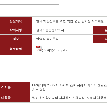
논문제목
한국 학생선수를 위한 학업.운동 정체성 척도개발
학회지명
한국리듬운동학회지
저자
이영직.정이루리
첨부파일
(02.이영직 외.pdf)
MZ세대와 X세대의 과시적 소비 성향의 차이가 댄스
이전글
치는 영향
다음글
벨리댄스 참여자의 객체화된 신체의식, 사회적 체형불