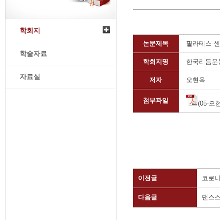
학회지
논문제목
필라테스 센
학술자료
학회지명
한국리듬운
자료실
저자
오현옥
첨부파일
(05-오현
이전글
코로나
다음글
댄스스